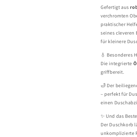
Gefertigt aus
ro
verchromten Ober
praktischer Helf
seines cleveren 
für kleinere Dus
💧 Besonderes H
Die integrierte
Ö
griffbereit.
🛁 Der beiliege
– perfekt für 
einen Duschabzi
✨ Und das Beste
Der Duschkorb l
unkomplizierte 