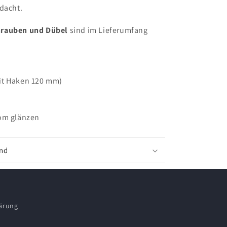
dacht.
rauben und Dübel
sind im Lieferumfang
it Haken 120 mm)
om glänzen
and
lärung