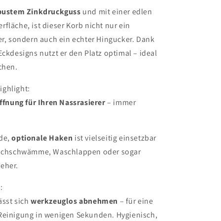
bustem Zinkdruckguss
und mit einer edlen
fläche, ist dieser Korb nicht nur ein
er, sondern auch ein echter Hingucker. Dank
Eckdesigns nutzt er den Platz optimal – ideal
chen.
ighlight:
ffnung für Ihren Nassrasierer
– immer
nde,
optionale Haken
ist vielseitig einsetzbar
Duschschwämme, Waschlappen oder sogar
eher.
:
ässt sich
werkzeuglos abnehmen
– für eine
Reinigung in wenigen Sekunden. Hygienisch,