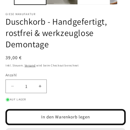
GIESE MANUFAKTUR
Duschkorb - Handgefertigt,
rostfrei & werkzeuglose
Demontage
Normaler Preis
39,00 €
Inkl. Steuern.
Versand
wird beim Checkout berechnet
Anzahl
Verringere die Menge für Duschkorb - Handgeferti
Erhöhe die Menge für Duschkorb - Han
AUF LAGER
In den Warenkorb legen